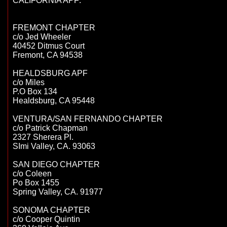
CALIFORNIA APF:

FREMONT CHAPTER

c/o Jed Wheeler

40452 Ditmus Court

Fremont, CA 94538

HEALDSBURG APF

c/o Miles

P.O Box 134

Healdsburg, CA 95448

VENTURA/SAN FERNANDO CHAPTER

c/o Patrick Chapman

2327 Sherera Pl.

SImi Valley, CA. 93063

SAN DIEGO CHAPTER

c/o Coleen

Po Box 1455

Spring Valley, CA. 91977

SONOMA CHAPTER

c/o Cooper Quintin
