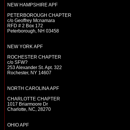
NEW HAMPSHIRE APF

PETERBOROUGH CHAPTER

c/o Geoffrey Mcnamara

RFD # 2 Box 172

Peterborough, NH 03458

NEW YORK APF

ROCHESTER CHAPTER

c/o SFW?

253 Alexander St. Apt. 322

Rochester, NY 14607

NORTH CAROLINA APF

CHARLOTTE CHAPTER

1017 Briarmoore Dr

Charlotte, NC, 28270 

OHIO APF
