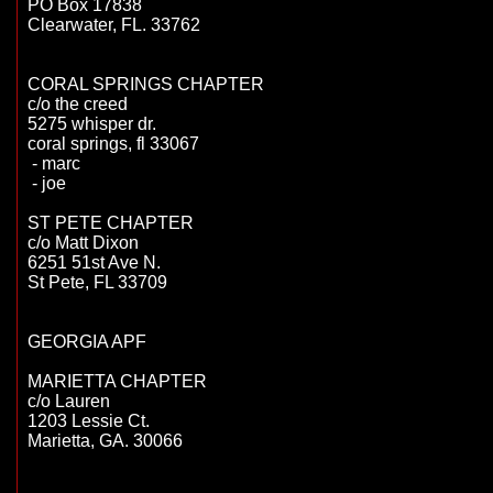
PO Box 17838

Clearwater, FL. 33762

CORAL SPRINGS CHAPTER

c/o the creed

5275 whisper dr.

coral springs, fl 33067

 - marc

 - joe

ST PETE CHAPTER

c/o Matt Dixon

6251 51st Ave N.

St Pete, FL 33709

GEORGIA APF

MARIETTA CHAPTER

c/o Lauren

1203 Lessie Ct.

Marietta, GA. 30066
