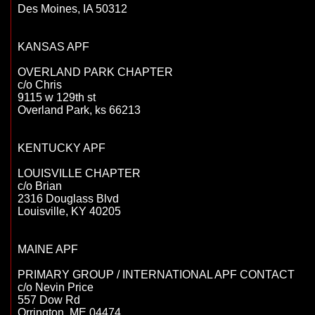
Des Moines, IA 50312

KANSAS APF

OVERLAND PARK CHAPTER

c/o Chris

9115 w 129th st

Overland Park, ks 66213

KENTUCKY APF

LOUISVILLE CHAPTER

c/o Brian 

2316 Douglass Blvd

Louisville, KY 40205

MAINE APF

PRIMARY GROUP / INTERNATIONAL APF CONTACT

c/o Nevin Price

557 Dow Rd

Orrington, ME 04474
