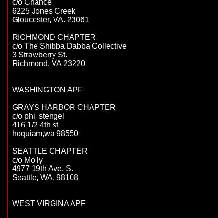
c/o Chance

6225 Jones Creek

Gloucester, VA. 23061

RICHMOND CHAPTER

c/o The Shibba Dabba Collective

3 Strawberry St.

Richmond, VA 23220

WASHINGTON APF

GRAYS HARBOR CHAPTER

c/o phil stengel

416 1/2 4th st.

hoquiam,wa 98550

SEATTLE CHAPTER

c/o Molly

4977 19th Ave. S.

Seattle, WA. 98108

WEST VIRGINA APF
