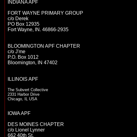
INDIANA APF

FORT WAYNE PRIMARY GROUP

c/o Derek

PO Box 12935

Fort Wayne, IN. 46866-2935

BLOOMINGTON APF CHAPTER

c/o J'me

P.O. Box 1012

Bloomington, IN 47402

ILLINOIS APF

The Subvert Collective
2331 Harbor Drive
Chicago, IL USA
IOWA APF

DES MOINES CHAPTER

c/o Lionel Lynner

662 40th St.
