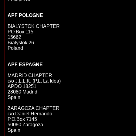
BIALYSTOK CHAPTER

PO Box 115

15662

Bialystok 26

Poland

MADRID CHAPTER

c/o J.L.L.K. (P.L. La Idea)

APDO 18251

28080 Madrid

Spain

ZARAGOZA CHAPTER

c/o Daniel Hernando

P.O.Box 7145

50080 Zaragoza

Spain
