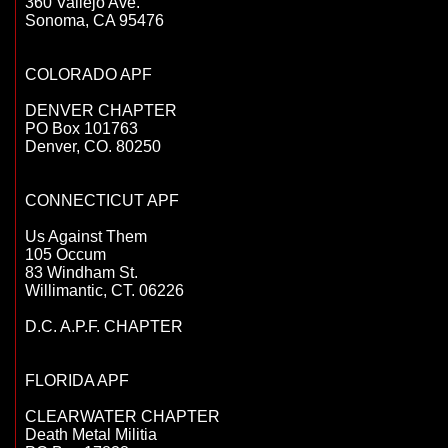
360 Vallejo Ave.

Sonoma, CA 95476

COLORADO APF

DENVER CHAPTER

PO Box 101763

Denver, CO. 80250

CONNECTICUT APF

Us Against Them

105 Occum

83 Windham St.

Willimantic, CT. 06226

D.C. A.P.F. CHAPTER

FLORIDA APF

CLEARWATER CHAPTER

Death Metal Militia
