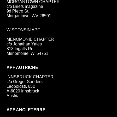
MORGANTOWN CHAPTER

c/o Briefs magazine

9d Pietro St.

Morgantown, WV 26501

WISCONSIN APF

MENOMONIE CHAPTER

c/o Jonathan Yates

813 Ingalls Rd.

Menomonie, WI 54751

APF AUTRICHE
INNSBRUCK CHAPTER

c/o Gregor Sanders

Leopoldstr. 65B

A-6020 Innsbruck

Austria
