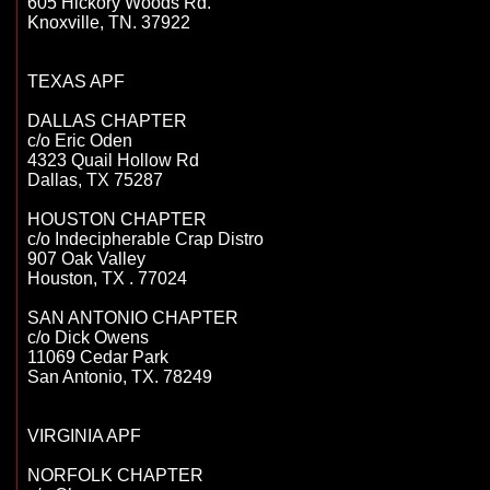
605 Hickory Woods Rd.

Knoxville, TN. 37922

TEXAS APF

DALLAS CHAPTER

c/o Eric Oden

4323 Quail Hollow Rd

Dallas, TX 75287

HOUSTON CHAPTER

c/o Indecipherable Crap Distro

907 Oak Valley

Houston, TX . 77024

SAN ANTONIO CHAPTER

c/o Dick Owens

11069 Cedar Park

San Antonio, TX. 78249

VIRGINIA APF

NORFOLK CHAPTER
