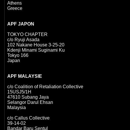
Athens

Greece

APF JAPON
TOKYO CHAPTER

c/o Ryuji Asada

102 Nakane House 3-25-20

Kdenji Minami Suginami Ku

Tokyo 166

Japan

c/o Coalition of Retaliation Collective

15USJ5/1H

47610 Subang Jaya

Selangor Darul Ehsan

Malaysia

c/o Callus Collective

39-14-02

Bandar Baru Sentul
