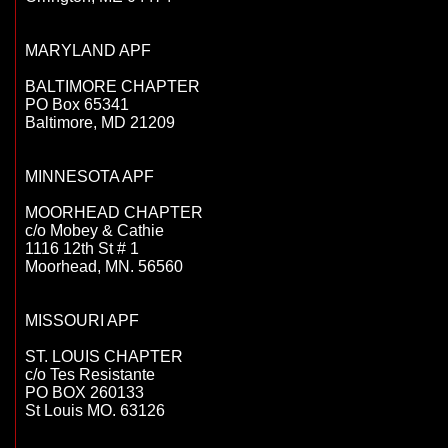
MARYLAND APF

BALTIMORE CHAPTER

PO Box 65341

Baltimore, MD 21209

MINNESOTA APF

MOORHEAD CHAPTER

c/o Mobey & Cathie

1116 12th St # 1

Moorhead, MN. 56560

MISSOURI APF

ST. LOUIS CHAPTER

c/o Tes Resistante

PO BOX 260133

St Louis MO. 63126 
