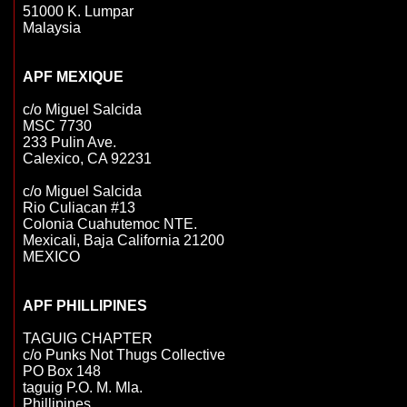
51000 K. Lumpar

Malaysia

APF MEXIQUE
c/o Miguel Salcida

MSC 7730

233 Pulin Ave.

Calexico, CA 92231

c/o Miguel Salcida

Rio Culiacan #13          

Colonia Cuahutemoc NTE.   

Mexicali, Baja California 21200                     

MEXICO                 

TAGUIG CHAPTER

c/o Punks Not Thugs Collective

PO Box 148

taguig P.O. M. Mla.

Phillipines
