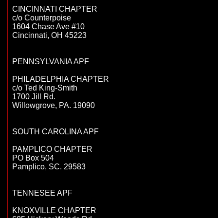
CINCINNATI CHAPTER

c/o Counterpoise

1604 Chase Ave #10

Cincinnati, OH 45223

PENNSYLVANIA APF

PHILADELPHIA CHAPTER

c/o Ted King-Smith

1700 Jill Rd. 

Willowgrove, PA. 19090

SOUTH CAROLINA APF

PAMPLICO CHAPTER

PO Box 504

Pamplico, SC. 29583

TENNESEE APF

KNOXVILLE CHAPTER
